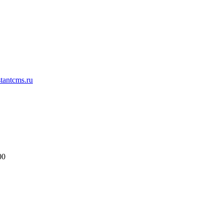
antcms.ru
00