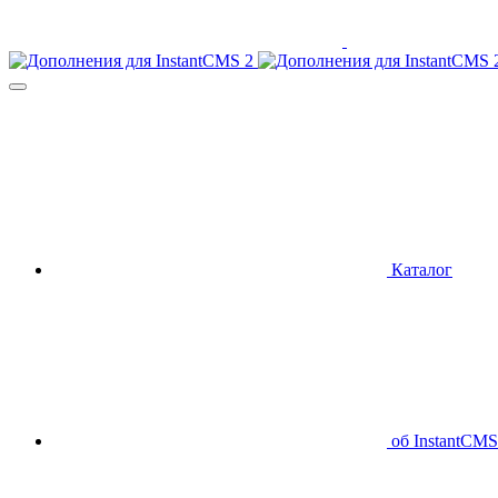
Каталог
об InstantCMS