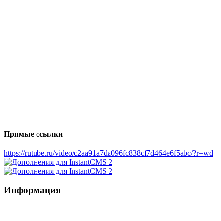
Прямые ссылки
https://rutube.ru/video/c2aa91a7da096fc838cf7d464e6f5abc/?r=wd
Информация