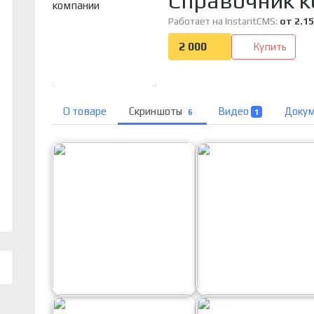
Работает на InstantCMS:
от 2.15
2 000
Купить
О товаре
Скриншоты
Видео
Доку
6
1