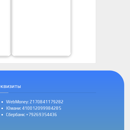
еквизиты
WebMoney: Z170841179282
Юмани: 410012099984285
Сбербанк: +79269354436