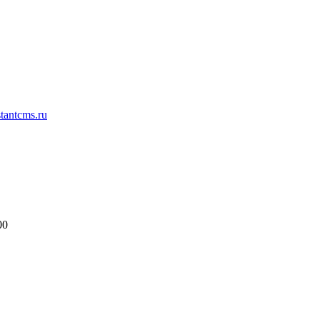
antcms.ru
00