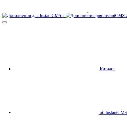
Каталог
об InstantCMS