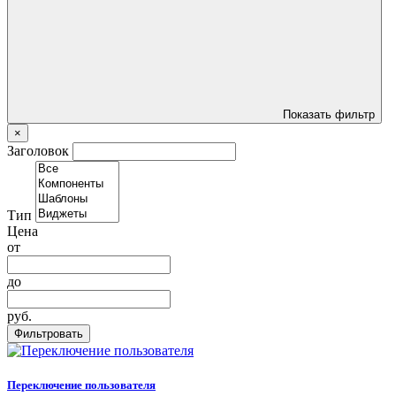
Показать фильтр
×
Заголовок
Тип
Цена
от
до
руб.
Фильтровать
Переключение пользователя