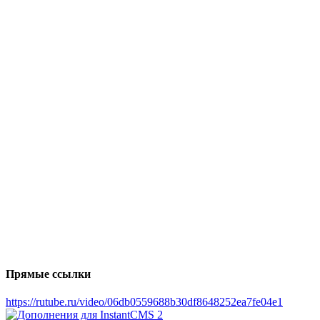
Прямые ссылки
https://rutube.ru/video/06db0559688b30df8648252ea7fe04e1