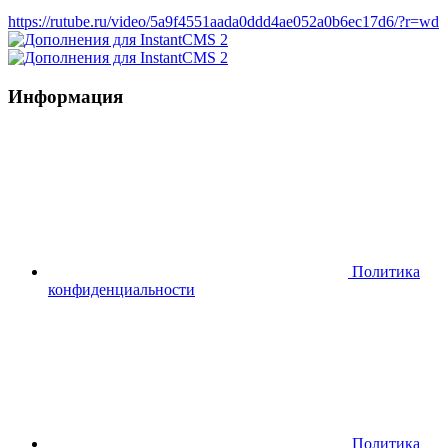
https://rutube.ru/video/5a9f4551aada0ddd4ae052a0b6ec17d6/?r=wd
Информация
Политика
конфиденциальности
Политика