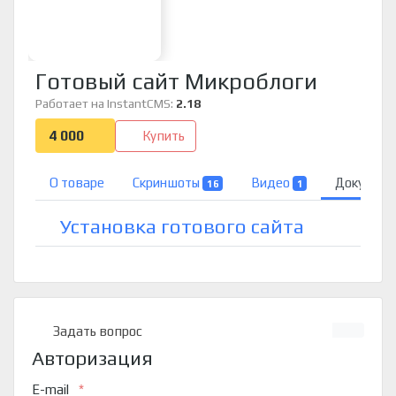
Готовый сайт Микроблоги
Работает на InstantCMS:
2.18
4 000
Купить
О товаре
Скриншоты
Видео
Докумен
16
1
Установка готового сайта
Задать вопрос
Авторизация
E-mail