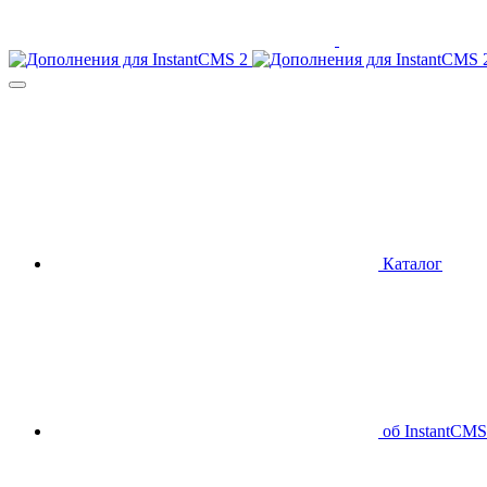
Каталог
об InstantCMS