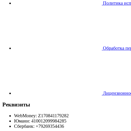
Политика исп
Обработка пе
Лицензионно
Реквизиты
WebMoney: Z170841179282
Юмани: 410012099984285
Сбербанк: +79269354436