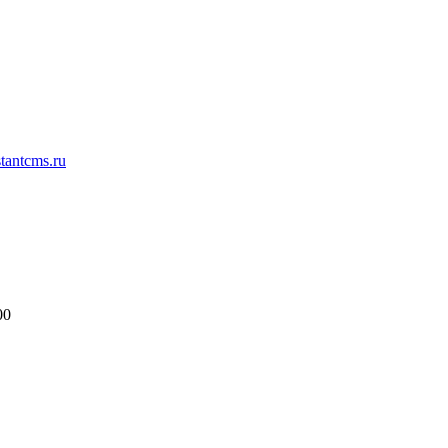
antcms.ru
00