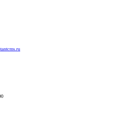
antcms.ru
00