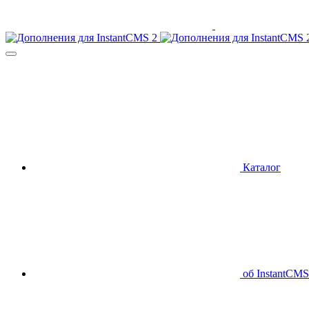
Каталог
об InstantCMS