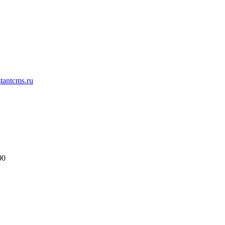
antcms.ru
00