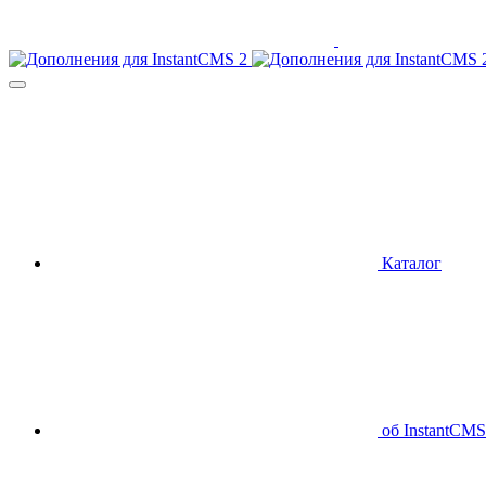
Каталог
об InstantCMS